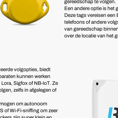
gereedschap te volgen.
Een andere optie is het
Deze tags vereisen een 
telefoons of andere vol
van gereedschap binnen 
over de locatie van het 
eerde volgopties, biedt
apparaten kunnen werken
Lora, Sigfox of NB-IoT. Ze
lgen, zelfs in afgelegen of
vermogen om autonoom
S of Wi-Fi-sniffing om zeer
kers zijn super klein en