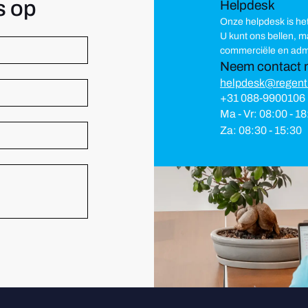
s op
Helpdesk
Onze helpdesk is he
U kunt ons bellen, 
commerciële en admi
Neem contact 
helpdesk@regent
+31 088-9900106
Ma - Vr: 08:00 - 1
Za: 08:30 - 15:30