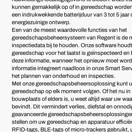
kunnen gemakkelijk op of in gereedschap worde
een indrukwekkende batterijduur van 3 tot 5 jaar
energiezuinige ontwerp.
Een van de meest waardevolle functies van het
gereedschapsbeheersysteem van Regent is de m
inspectiedata bij te houden. Onze software houdt
gereedschap voor het laatst is geïnspecteerd en 
deze informatie, wanneer het opnieuw moet wor
informatie integreert naadloos in onze Smart Serv
het plannen van onderhoud en inspecties.
Met onze gereedschapsbeheersoplossing kunt u 
gereedschap op elk moment volgen. Of het nu in
bouwplaats of elders is, u weet altijd waar uw wa
bevindt. Dit vermindert verlies, diefstal en onnod
geavanceerde gereedschapsbeheersoplossingen di
stellen om uw gereedschap en apparatuur efficiën
RFID-tags, BLE-tags of micro-trackers gebruikt, u