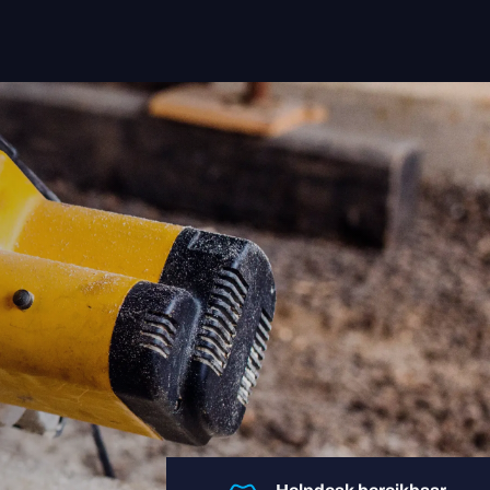
Oplossingen
Sectoren
Insight App
Apparaten
Over ons
Contact
Login user
Login retailer
+31 088-9900106
helpdesk@regentmobile.nl