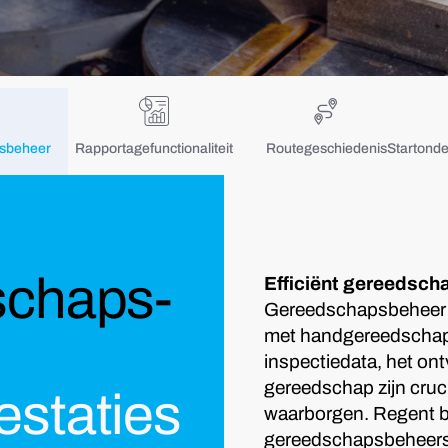
sbeheer
Rapportagefunctionaliteit
Routegeschiedenis
Startonde
schaps-
Efficiënt gereedsch
Gereedschapsbeheer is
met handgereedschap,
inspectiedata, het on
gereedschap zijn cruci
estaties
waarborgen. Regent b
gereedschapsbeheerso