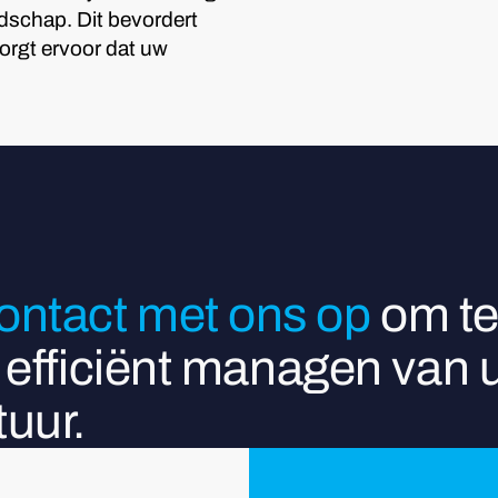
edschap. Dit bevordert
zorgt ervoor dat uw
ntact met ons op
om te
t efficiënt managen van
uur.