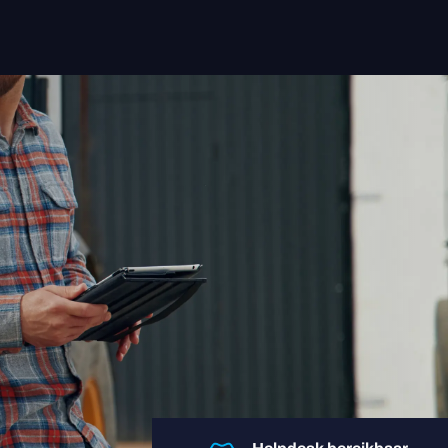
Oplossingen
Sectoren
Insight App
Apparaten
Over ons
Contact
Login user
Login retailer
+31 088-9900106
helpdesk@regentmobile.nl