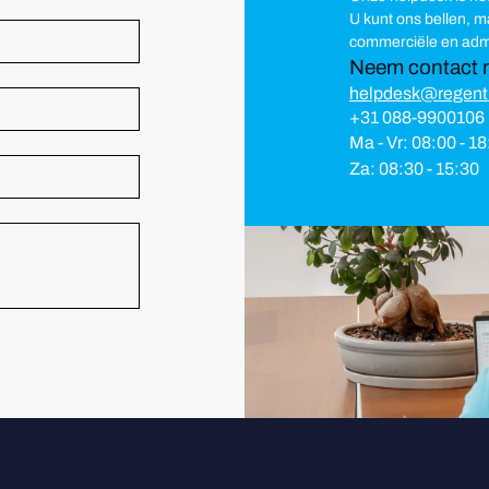
U kunt ons bellen, 
commerciële en admi
Neem contact 
helpdesk@regent
+31 088-9900106
Ma - Vr: 08:00 - 1
Za: 08:30 - 15:30