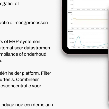
igatie- of
oductie of mengprocessen
ers of ERP-systemen.
automatiseer datastromen
compliance of onderhoud
e.
één helder platform. Filter
beurtenis. Combineer
jesconcentratie voor
g vandaag nog een demo aan