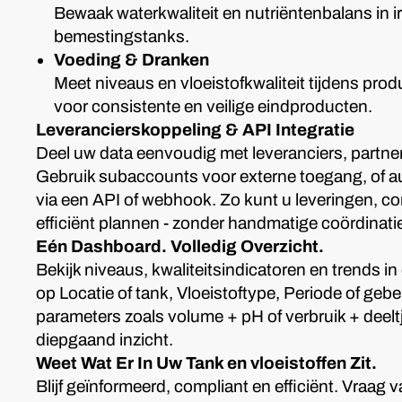
Bewaak waterkwaliteit en nutriëntenbalans in irr
bemestingstanks.
Voeding & Dranken
Meet niveaus en vloeistofkwaliteit tijdens pr
voor consistente en veilige eindproducten.
Leverancierskoppeling & API Integratie
Deel uw data eenvoudig met leveranciers, partn
Gebruik subaccounts voor externe toegang, of 
via een API of webhook. Zo kunt u leveringen, 
efficiënt plannen - zonder handmatige coördinati
Eén Dashboard. Volledig Overzicht.
Bekijk niveaus, kwaliteitsindicatoren en trends in 
op Locatie of tank, Vloeistoftype, Periode of ge
parameters zoals volume + pH of verbruik + deelt
diepgaand inzicht.
Weet Wat Er In Uw Tank en vloeistoffen Zit.
Blijf geïnformeerd, compliant en efficiënt. Vraa