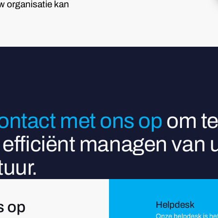
w organisatie kan
ntact met ons op
om te
t efficiënt managen van
uur.
s op
Helpdesk
Onze helpdesk is he