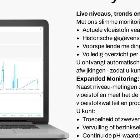
Live niveaus, trends 
Met ons slimme monitori
Actuele vloeistofniveau
Historische gegevens e
Voorspellende melding
Volledig overzicht per
U ontvangt automatisch 
afwijkingen - zodat u ku
Expanded Monitoring: 
Naast niveau-metingen d
vloeistof en meet het de
vloeistofkwaliteit en proc
U kunt:
Troebelheid of zweven
Vervuiling of bezinkse
Continu de pH-waarde